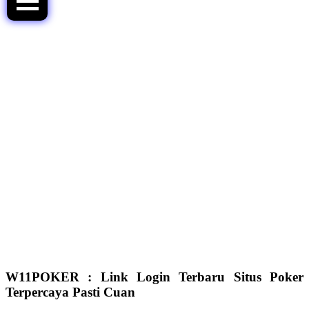
W11POKER : Link Login Terbaru Situs Poker
Terpercaya Pasti Cuan