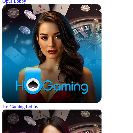
Opus Lobby
Ho Gaming Lobby