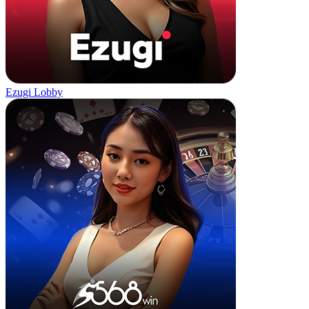
Ezugi Lobby