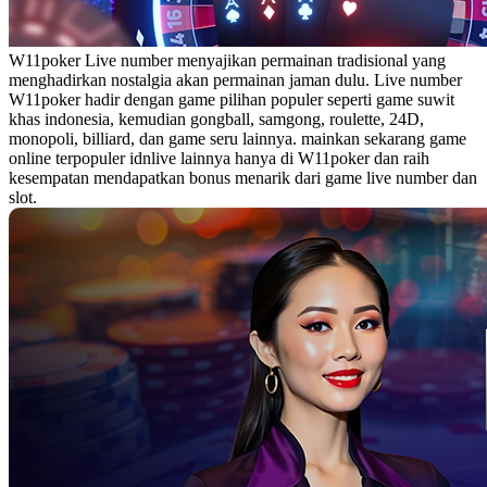
W11poker Live number menyajikan permainan tradisional yang
menghadirkan nostalgia akan permainan jaman dulu. Live number
W11poker hadir dengan game pilihan populer seperti game suwit
khas indonesia, kemudian gongball, samgong, roulette, 24D,
monopoli, billiard, dan game seru lainnya. mainkan sekarang game
online terpopuler idnlive lainnya hanya di W11poker dan raih
kesempatan mendapatkan bonus menarik dari game live number dan
slot.