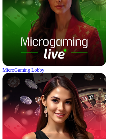
MicroGaming Lobby