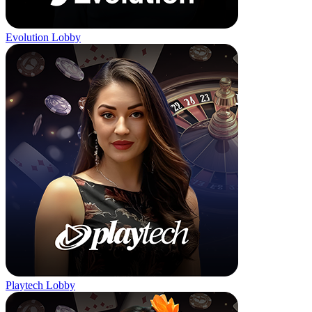
Evolution Lobby
Playtech Lobby