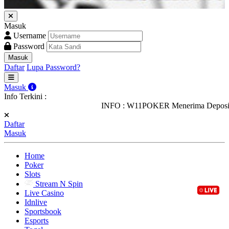
Masuk
Username
Password
Masuk
Daftar
Lupa Password?
Masuk
Info Terkini :
INFO : W11POKER Menerima Deposit Via QR
Daftar
Masuk
Home
Poker
Slots
Stream N Spin
Live Casino
Idnlive
Sportsbook
Esports