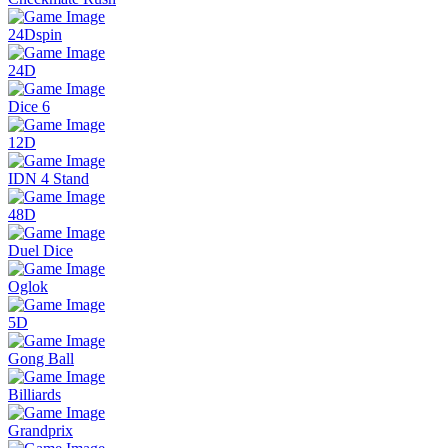
24Dspin
24D
Dice 6
12D
IDN 4 Stand
48D
Duel Dice
Oglok
5D
Gong Ball
Billiards
Grandprix