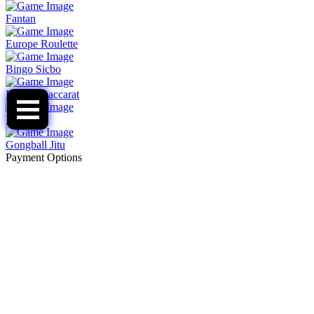
Fantan
Europe Roulette
Bingo Sicbo
Europe Baccarat
Niuniu
Gongball Jitu
Payment Options