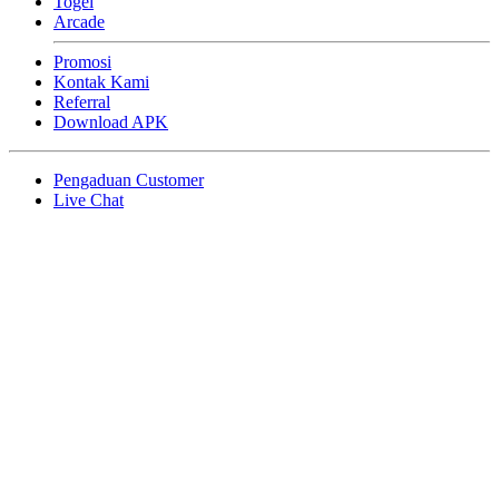
Togel
Arcade
Promosi
Kontak Kami
Referral
Download APK
Pengaduan Customer
Live Chat